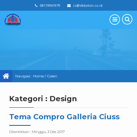
08119961979
cs@dkbeton.co.id
Navigasi :
Home
/
Galeri
Kategori : Design
Tema Compro Galleria Ciuss
Diterbitkan :
Minggu, 3 Des 2017