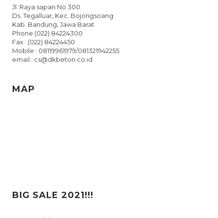
Jl. Raya sapan No 300
Ds. Tegalluar, Kec. Bojongsoang
Kab. Bandung, Jawa Barat
Phone (022) 84224300
Fax : (022) 84224450
Mobile : 08119961979/081321942255
email : cs@dkbeton.co.id
MAP
BIG SALE 2021!!!