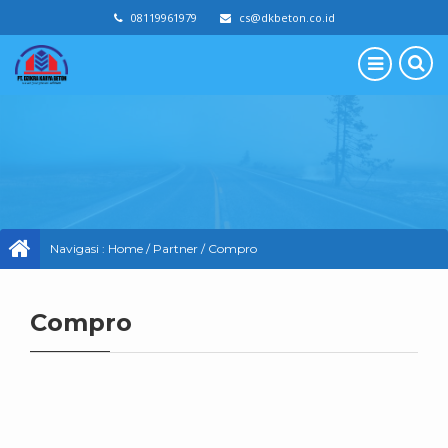
08119961979
cs@dkbeton.co.id
Navigasi :
Home
/
Partner
/
Compro
Compro