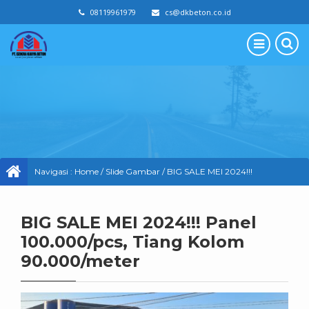
08119961979
cs@dkbeton.co.id
Navigasi :
Home
/
Slide Gambar
/
BIG SALE MEI 2024!!!
Panel 100.000/pcs, Tiang Kolom 90.000/meter
BIG SALE MEI 2024!!! Panel
100.000/pcs, Tiang Kolom
90.000/meter