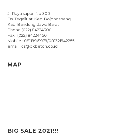
Jl. Raya sapan No 300
Ds. Tegalluar, Kec. Bojongsoang
Kab. Bandung, Jawa Barat
Phone (022) 84224300
Fax : (022) 84224450
Mobile : 08119961979/081321942255
email : cs@dkbeton.co.id
MAP
BIG SALE 2021!!!