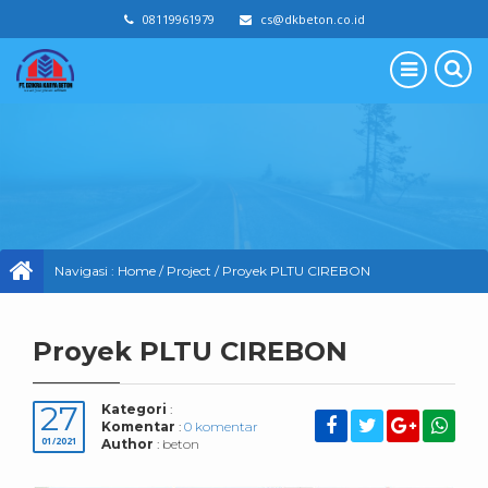
08119961979
cs@dkbeton.co.id
Navigasi :
Home
/
Project
/
Proyek PLTU CIREBON
Proyek PLTU CIREBON
27
Kategori
:
Komentar
:
0 komentar
01/2021
Author
: beton